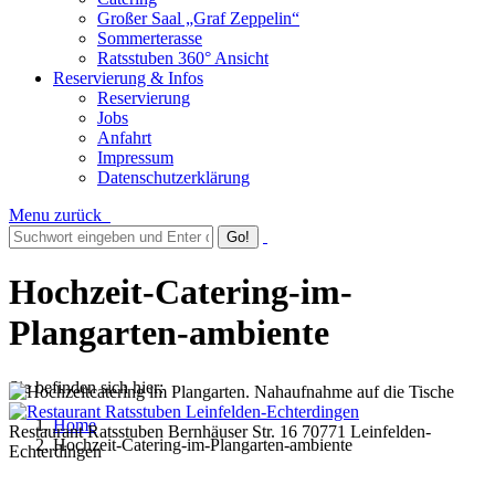
Großer Saal „Graf Zeppelin“
Sommerterasse
Ratsstuben 360° Ansicht
Reservierung & Infos
Reservierung
Jobs
Anfahrt
Impressum
Datenschutzerklärung
Menu
zurück
Hochzeit-Catering-im-
Plangarten-ambiente
Sie befinden sich hier:
Home
Restaurant Ratsstuben Bernhäuser Str. 16 70771 Leinfelden-
Hochzeit-Catering-im-Plangarten-ambiente
Echterdingen