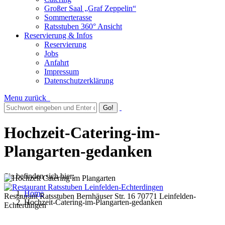
Großer Saal „Graf Zeppelin“
Sommerterasse
Ratsstuben 360° Ansicht
Reservierung & Infos
Reservierung
Jobs
Anfahrt
Impressum
Datenschutzerklärung
Menu
zurück
Hochzeit-Catering-im-
Plangarten-gedanken
Sie befinden sich hier:
Home
Restaurant Ratsstuben Bernhäuser Str. 16 70771 Leinfelden-
Hochzeit-Catering-im-Plangarten-gedanken
Echterdingen