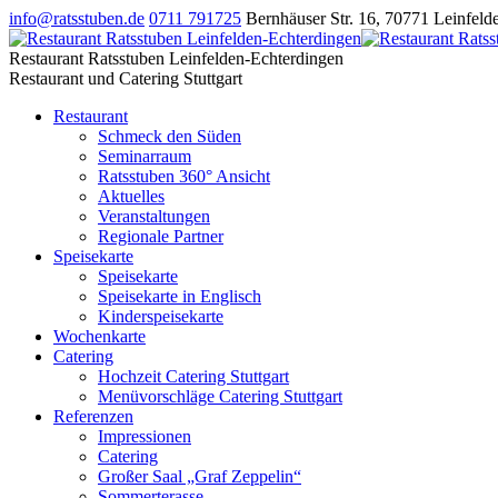
info@ratsstuben.de
0711 791725
Bernhäuser Str. 16
,
70771
Leinfeld
Restaurant Ratsstuben Leinfelden-Echterdingen
Restaurant und Catering Stuttgart
Restaurant
Schmeck den Süden
Seminarraum
Ratsstuben 360° Ansicht
Aktuelles
Veranstaltungen
Regionale Partner
Speisekarte
Speisekarte
Speisekarte in Englisch
Kinderspeisekarte
Wochenkarte
Catering
Hochzeit Catering Stuttgart
Menüvorschläge Catering Stuttgart
Referenzen
Impressionen
Catering
Großer Saal „Graf Zeppelin“
Sommerterasse